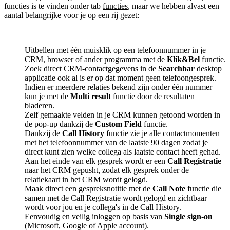
functies is te vinden onder tab
functies
, maar we hebben alvast een
aantal belangrijke voor je op een rij gezet:
Uitbellen met één muisklik op een telefoonnummer in je
CRM, browser of ander programma met de
Klik&Bel
functie.
Zoek direct CRM-contactgegevens in de
Searchbar
desktop
applicatie ook al is er op dat moment geen telefoongesprek.
Indien er meerdere relaties bekend zijn onder één nummer
kun je met de
Multi result
functie door de resultaten
bladeren.
Zelf gemaakte velden in je CRM kunnen getoond worden in
de pop-up dankzij de
Custom Field
functie.
Dankzij de
Call History
functie zie je alle contactmomenten
met het telefoonnummer van de laatste 90 dagen zodat je
direct kunt zien welke collega als laatste contact heeft gehad.
Aan het einde van elk gesprek wordt er een
Call Registratie
naar het CRM gepusht, zodat elk gesprek onder de
relatiekaart in het CRM wordt gelogd.
Maak direct een gespreksnotitie met de
Call Note
functie die
samen met de Call Registratie wordt gelogd en zichtbaar
wordt voor jou en je collega's in de Call History.
Eenvoudig en veilig inloggen op basis van
Single sign-on
(Microsoft, Google of Apple account).