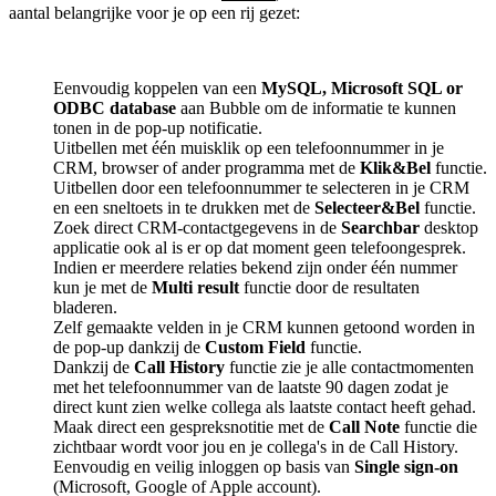
aantal belangrijke voor je op een rij gezet:
Eenvoudig koppelen van een
MySQL, Microsoft SQL or
ODBC database
aan Bubble om de informatie te kunnen
tonen in de pop-up notificatie.
Uitbellen met één muisklik op een telefoonnummer in je
CRM, browser of ander programma met de
Klik&Bel
functie.
Uitbellen door een telefoonnummer te selecteren in je CRM
en een sneltoets in te drukken met de
Selecteer&Bel
functie.
Zoek direct CRM-contactgegevens in de
Searchbar
desktop
applicatie ook al is er op dat moment geen telefoongesprek.
Indien er meerdere relaties bekend zijn onder één nummer
kun je met de
Multi result
functie door de resultaten
bladeren.
Zelf gemaakte velden in je CRM kunnen getoond worden in
de pop-up dankzij de
Custom Field
functie.
Dankzij de
Call History
functie zie je alle contactmomenten
met het telefoonnummer van de laatste 90 dagen zodat je
direct kunt zien welke collega als laatste contact heeft gehad.
Maak direct een gespreksnotitie met de
Call Note
functie die
zichtbaar wordt voor jou en je collega's in de Call History.
Eenvoudig en veilig inloggen op basis van
Single sign-on
(Microsoft, Google of Apple account).