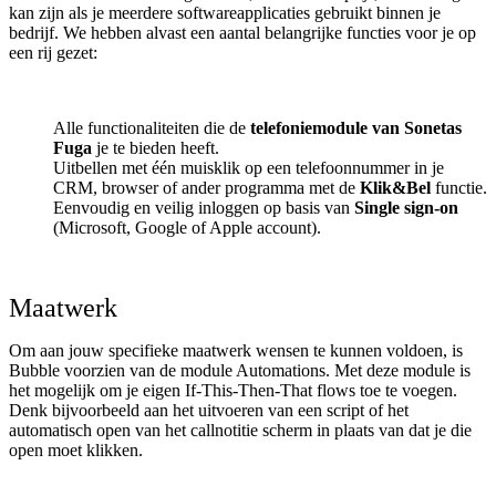
kan zijn als je meerdere softwareapplicaties gebruikt binnen je
bedrijf. We hebben alvast een aantal belangrijke functies voor je op
een rij gezet:
Alle functionaliteiten die de
telefoniemodule van Sonetas
Fuga
je te bieden heeft.
Uitbellen met één muisklik op een telefoonnummer in je
CRM, browser of ander programma met de
Klik&Bel
functie.
Eenvoudig en veilig inloggen op basis van
Single sign-on
(Microsoft, Google of Apple account).
Maatwerk
Om aan jouw specifieke maatwerk wensen te kunnen voldoen, is
Bubble voorzien van de module Automations. Met deze module is
het mogelijk om je eigen If-This-Then-That flows toe te voegen.
Denk bijvoorbeeld aan het uitvoeren van een script of het
automatisch open van het callnotitie scherm in plaats van dat je die
open moet klikken.