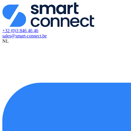
+32 (0)3 846 46 46
sales@smart-connect.be
NL