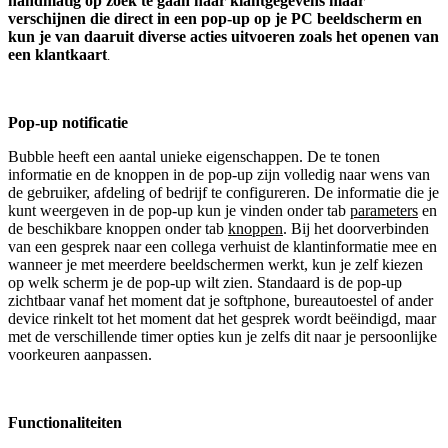
handmatig op zoek te gaan naar klantgegevens maar
verschijnen die direct in een pop-up op je PC beeldscherm en
kun je van daaruit diverse acties uitvoeren zoals het openen van
een klantkaart
.
Pop-up notificatie
Bubble heeft een aantal unieke eigenschappen. De te tonen
informatie en de knoppen in de pop-up zijn volledig naar wens van
de gebruiker, afdeling of bedrijf te configureren. De informatie die je
kunt weergeven in de pop-up kun je vinden onder tab
parameters
en
de beschikbare knoppen onder tab
knoppen
. Bij het doorverbinden
van een gesprek naar een collega verhuist de klantinformatie mee en
wanneer je met meerdere beeldschermen werkt, kun je zelf kiezen
op welk scherm je de pop-up wilt zien. Standaard is de pop-up
zichtbaar vanaf het moment dat je softphone, bureautoestel of ander
device rinkelt tot het moment dat het gesprek wordt beëindigd, maar
met de verschillende timer opties kun je zelfs dit naar je persoonlijke
voorkeuren aanpassen.
Functionaliteiten