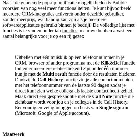
Naast de genoemde pop-up notificatie mogelijkheden is Bubble
voorzien van nog veel meer functionaliteiten. Je kunt bijvoorbeeld
meerdere CRM-integraties activeren onder dezelfde gebruiker,
zonder meerprijs, wat handig kan zijn als je meerdere
softwareapplicaties gebruikt binnen je bedrijf. De volledige lijst met
functies is te vinden onder tab
functies
, maar we hebben alvast een
aantal belangrijke voor je op een rij gezet:
Uitbellen met één muisklik op een telefoonnummer in je
CRM, browser of ander programma met de
Klik&Bel
functie.
Indien er meerdere relaties bekend zijn onder één nummer
kun je met de
Multi result
functie door de resultaten bladeren
Dankzij de
Call History
functie zie je alle contactmomenten
met het telefoonnummer van de laatste 90 dagen zodat je
direct kunt zien welke collega als laatste contact heeft gehad.
Maak direct een gespreksnotitie met de
Call Note
functie die
zichtbaar wordt voor jou en je collega's in de Call History.
Eenvoudig en veilig inloggen op basis van
Single sign-on
(Microsoft, Google of Apple account).
Maatwerk