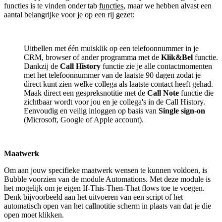
functies is te vinden onder tab
functies
, maar we hebben alvast een
aantal belangrijke voor je op een rij gezet:
Uitbellen met één muisklik op een telefoonnummer in je
CRM, browser of ander programma met de
Klik&Bel
functie.
Dankzij de
Call History
functie zie je alle contactmomenten
met het telefoonnummer van de laatste 90 dagen zodat je
direct kunt zien welke collega als laatste contact heeft gehad.
Maak direct een gespreksnotitie met de
Call Note
functie die
zichtbaar wordt voor jou en je collega's in de Call History.
Eenvoudig en veilig inloggen op basis van
Single sign-on
(Microsoft, Google of Apple account).
Maatwerk
Om aan jouw specifieke maatwerk wensen te kunnen voldoen, is
Bubble voorzien van de module Automations. Met deze module is
het mogelijk om je eigen If-This-Then-That flows toe te voegen.
Denk bijvoorbeeld aan het uitvoeren van een script of het
automatisch open van het callnotitie scherm in plaats van dat je die
open moet klikken.