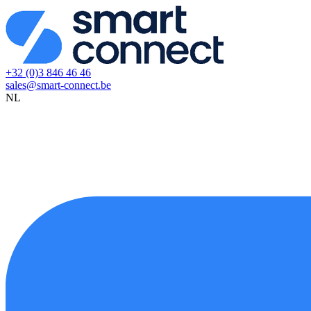
+32 (0)3 846 46 46
sales@smart-connect.be
NL