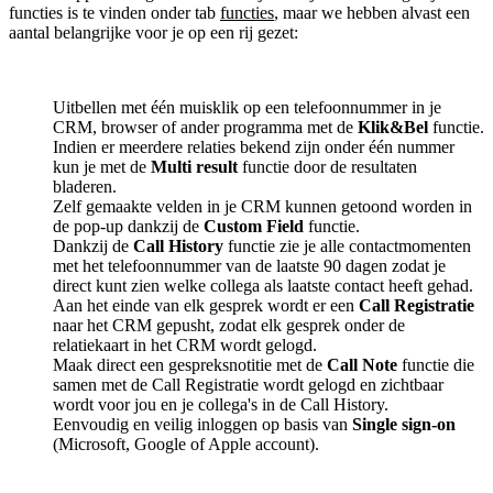
functies is te vinden onder tab
functies
, maar we hebben alvast een
aantal belangrijke voor je op een rij gezet:
Uitbellen met één muisklik op een telefoonnummer in je
CRM, browser of ander programma met de
Klik&Bel
functie.
Indien er meerdere relaties bekend zijn onder één nummer
kun je met de
Multi result
functie door de resultaten
bladeren.
Zelf gemaakte velden in je CRM kunnen getoond worden in
de pop-up dankzij de
Custom Field
functie.
Dankzij de
Call History
functie zie je alle contactmomenten
met het telefoonnummer van de laatste 90 dagen zodat je
direct kunt zien welke collega als laatste contact heeft gehad.
Aan het einde van elk gesprek wordt er een
Call Registratie
naar het CRM gepusht, zodat elk gesprek onder de
relatiekaart in het CRM wordt gelogd.
Maak direct een gespreksnotitie met de
Call Note
functie die
samen met de Call Registratie wordt gelogd en zichtbaar
wordt voor jou en je collega's in de Call History.
Eenvoudig en veilig inloggen op basis van
Single sign-on
(Microsoft, Google of Apple account).