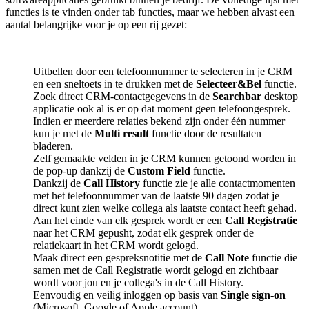
functies is te vinden onder tab
functies
, maar we hebben alvast een
aantal belangrijke voor je op een rij gezet:
Uitbellen door een telefoonnummer te selecteren in je CRM
en een sneltoets in te drukken met de
Selecteer&Bel
functie.
Zoek direct CRM-contactgegevens in de
Searchbar
desktop
applicatie ook al is er op dat moment geen telefoongesprek.
Indien er meerdere relaties bekend zijn onder één nummer
kun je met de
Multi result
functie door de resultaten
bladeren.
Zelf gemaakte velden in je CRM kunnen getoond worden in
de pop-up dankzij de
Custom Field
functie.
Dankzij de
Call History
functie zie je alle contactmomenten
met het telefoonnummer van de laatste 90 dagen zodat je
direct kunt zien welke collega als laatste contact heeft gehad.
Aan het einde van elk gesprek wordt er een
Call Registratie
naar het CRM gepusht, zodat elk gesprek onder de
relatiekaart in het CRM wordt gelogd.
Maak direct een gespreksnotitie met de
Call Note
functie die
samen met de Call Registratie wordt gelogd en zichtbaar
wordt voor jou en je collega's in de Call History.
Eenvoudig en veilig inloggen op basis van
Single sign-on
(Microsoft, Google of Apple account).