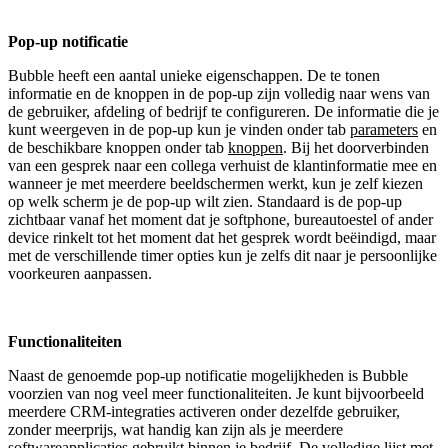
Pop-up notificatie
Bubble heeft een aantal unieke eigenschappen. De te tonen
informatie en de knoppen in de pop-up zijn volledig naar wens van
de gebruiker, afdeling of bedrijf te configureren. De informatie die je
kunt weergeven in de pop-up kun je vinden onder tab
parameters
en
de beschikbare knoppen onder tab
knoppen
. Bij het doorverbinden
van een gesprek naar een collega verhuist de klantinformatie mee en
wanneer je met meerdere beeldschermen werkt, kun je zelf kiezen
op welk scherm je de pop-up wilt zien. Standaard is de pop-up
zichtbaar vanaf het moment dat je softphone, bureautoestel of ander
device rinkelt tot het moment dat het gesprek wordt beëindigd, maar
met de verschillende timer opties kun je zelfs dit naar je persoonlijke
voorkeuren aanpassen.
Functionaliteiten
Naast de genoemde pop-up notificatie mogelijkheden is Bubble
voorzien van nog veel meer functionaliteiten. Je kunt bijvoorbeeld
meerdere CRM-integraties activeren onder dezelfde gebruiker,
zonder meerprijs, wat handig kan zijn als je meerdere
softwareapplicaties gebruikt binnen je bedrijf. De volledige lijst met