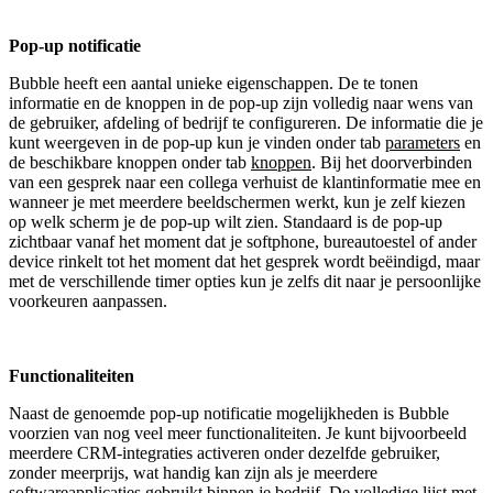
Pop-up notificatie
Bubble heeft een aantal unieke eigenschappen. De te tonen
informatie en de knoppen in de pop-up zijn volledig naar wens van
de gebruiker, afdeling of bedrijf te configureren. De informatie die je
kunt weergeven in de pop-up kun je vinden onder tab
parameters
en
de beschikbare knoppen onder tab
knoppen
. Bij het doorverbinden
van een gesprek naar een collega verhuist de klantinformatie mee en
wanneer je met meerdere beeldschermen werkt, kun je zelf kiezen
op welk scherm je de pop-up wilt zien. Standaard is de pop-up
zichtbaar vanaf het moment dat je softphone, bureautoestel of ander
device rinkelt tot het moment dat het gesprek wordt beëindigd, maar
met de verschillende timer opties kun je zelfs dit naar je persoonlijke
voorkeuren aanpassen.
Functionaliteiten
Naast de genoemde pop-up notificatie mogelijkheden is Bubble
voorzien van nog veel meer functionaliteiten. Je kunt bijvoorbeeld
meerdere CRM-integraties activeren onder dezelfde gebruiker,
zonder meerprijs, wat handig kan zijn als je meerdere
softwareapplicaties gebruikt binnen je bedrijf. De volledige lijst met