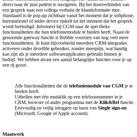
direct naar de juist patiënt te navigeren. Bij het doorverbinden van
een gesprek naar een collega verhuist de klantinformatie mee.
Standaard is de pop-up zichtbaar vanaf het moment dat je softphone,
bureautoestel of ander device rinkelt tot het moment dat het gesprek
wordt beëindigd. Informeer bij CGM naar de specifieke
functionaliteiten die hun telefoniemodule te bieden heeft. Naast de
genoemde gateway functie is Bubble voorzien van nog veel meer
functionaliteiten. Je kunt bijvoorbeeld meerdere CRM-integraties
activeren onder dezelfde gebruiker, zonder meerprijs, wat handig
kan zijn als je meerdere softwareapplicaties gebruikt binnen je
bedrijf. We hebben alvast een aantal belangrijke functies voor je op
een rij gezet:
Alle functionaliteiten die de
telefoniemodule van CGM
je te
bieden heeft.
Uitbellen met één muisklik op een telefoonnummer in je
CRM, browser of ander programma met de
Klik&Bel
functie.
Eenvoudig en veilig inloggen op basis van
Single sign-on
(Microsoft, Google of Apple account).
Maatwerk