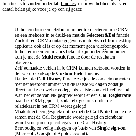
functies is te vinden onder tab
functies
, maar we hebben alvast een
aantal belangrijke voor je op een rij gezet:
Uitbellen door een telefoonnummer te selecteren in je CRM
en een sneltoets in te drukken met de
Selecteer&Bel
functie.
Zoek direct CRM-contactgegevens in de
Searchbar
desktop
applicatie ook al is er op dat moment geen telefoongesprek.
Indien er meerdere relaties bekend zijn onder één nummer
kun je met de
Multi result
functie door de resultaten
bladeren.
Zelf gemaakte velden in je CRM kunnen getoond worden in
de pop-up dankzij de
Custom Field
functie.
Dankzij de
Call History
functie zie je alle contactmomenten
met het telefoonnummer van de laatste 90 dagen zodat je
direct kunt zien welke collega als laatste contact heeft gehad.
Aan het einde van elk gesprek wordt er een
Call Registratie
naar het CRM gepusht, zodat elk gesprek onder de
relatiekaart in het CRM wordt gelogd.
Maak direct een gespreksnotitie met de
Call Note
functie die
samen met de Call Registratie wordt gelogd en zichtbaar
wordt voor jou en je collega's in de Call History.
Eenvoudig en veilig inloggen op basis van
Single sign-on
(Microsoft, Google of Apple account).